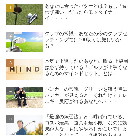
あなたに合ったパターとは？もし「食
わず嫌い」だったらモッタイナ
イ！・・・
クラブの常識！あなたの今のクラブセ
ッティングでは100切りは厳しいか
も？
本気で上達したいあなたに贈る 上級者
は必ず持っている「ゴルフが上手くな
るためのマインドセット」とは？
バンカーの常識！グリーンを狙う時に
バンカーが見えると、それだけでアレ
ルギー反応が出るあなたへ・・・
「最強の練習法」とも呼ばれている、
コスパ最高、道具も最小限、なのに効
果絶大な「もはややるしかないでしょ
う！」となってしまう絶対的おススメ